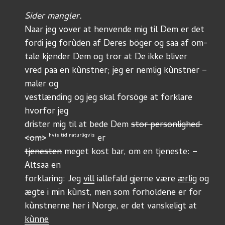
Sider mangler.
Naar jeg vover at henvende mig til Dem er det
fordi jeg forùden af Deres böger og saa af om-
tale kjender Dem og tror at De ikke bliver
vred paa en kùnstner; jeg er nemlig kùnstner – 
maler og
vestlænding og jeg skal forsöge at forklare 
hvorfor jeg
drister mig til at bede Dem 
stor personlighed 
hvis tid naturligvis
<om>
 er
tjenesten
 meget kost bar, om en tjeneste: – 
Altsaa en
forklaring: Jeg 
vill
 iallefald gjerne være 
ærlig
 og
ægte i min kùnst, men som forholdene er for
kùnstnerne her i Norge, er det vanskeligt at 
kùnne