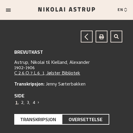
EN
BREVUTKAST
Astrup, Nikolai
til
Kielland, Alexander
1902-1906
C.2.6.O.7.L.6_1, Jølster Bibliotek
Transkripsjon:
Jenny Sæterbakken
SIDE
1
,
2
,
3
,
4
›
TRANSKRIPSJON
OVERSETTELSE