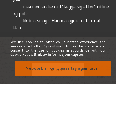
(han
	maa med andre ord "lægge sig efter" rùtine 
og pub-
	likùms smag). Han maa gjöre det for at 
klare
	det nödvendigste til det daglige livsbehov. 
Men
We use cookies to offer you a better experience and
analyze site traffic. By continuing to use this website, you
i længden
	faa er det eller rettere 
ingen
 som 
consent to the use of cookies in accordance with our
Cookie Policy.
Bruk av informasjonskapsler
.
har kùnnet forene
	disse 2 ting,: sin kùnst, og pùblikùms smag; 
Network error, please try again later.
ACCEPT
de taber
	sit eget og blir tjenere af pùblikùms smag 
isteden-
	for at være dens op dragere. For en 
virkelig kunstner
	er dette et selvmord en pinens vei, som 
dog mange