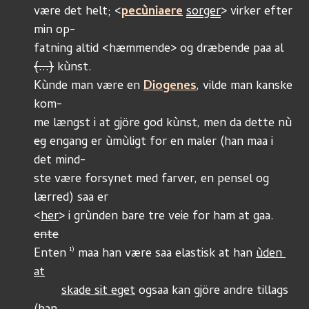
være det helt; <
pecùniaere
sorger
> virker efter 
min op-
fatning altid <hæmmende> og dræbende paa al 
{...}
 kùnst.
Kùnde man være en 
Diogenes
, vilde man kanske 
kom-
me længst i at gjöre god kùnst, men da dette nù
eg
 engang er ùmùligt for en maler (han maa i 
det mind-
ste være forsynet med farver, en pensel og 
lærred) saa er 
<
her
> i grùnden bare tre veie for ham at gaa. 
ente
1)
Enten 
 maa han være saa elastisk at han 
ùden 
at
skade sit eget
 ogsaa kan gjöre andre tillags 