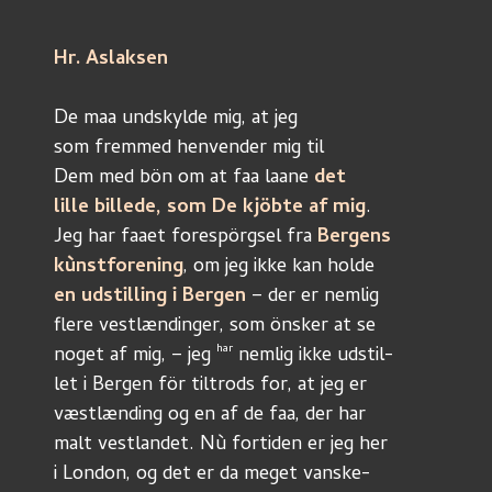
Hr. Aslaksen
De maa undskylde mig, at jeg
som fremmed henvender mig til 
Dem med bön om at faa laane 
det
lille billede, som De kjöbte af mig
. 
Jeg har faaet forespörgsel fra 
Bergens
kùnstforening
, om jeg ikke kan holde
en udstilling i Bergen
 – der er nemlig
flere vestlændinger, som önsker at se
har
noget af mig, – jeg 
 nemlig ikke udstil-
let i Bergen för tiltrods for, at jeg er
væstlænding og en af de faa, der har
malt vestlandet. Nù fortiden er jeg her
i London, og det er da meget vanske-