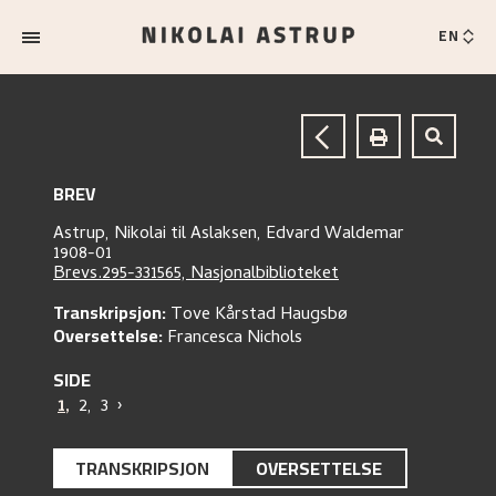
EN
BREV
Astrup, Nikolai
til
Aslaksen, Edvard Waldemar
1908-01
Brevs.295-331565, Nasjonalbiblioteket
Transkripsjon:
Tove Kårstad Haugsbø
Oversettelse:
Francesca Nichols
SIDE
1
,
2
,
3
›
TRANSKRIPSJON
OVERSETTELSE