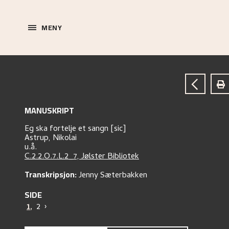
MENY
MANUSKRIPT
Eg ska fortelje et sangn [sic]
Astrup, Nikolai
u.å.
C.2.2.O.7.L.2_7, Jølster Bibliotek
Transkripsjon:
Jenny Sæterbakken
SIDE
1
,
2
›