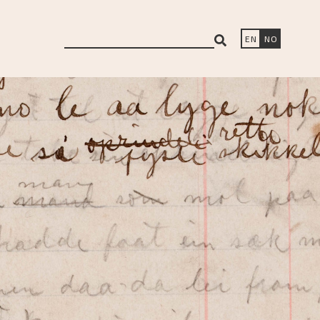
search
EN
NO