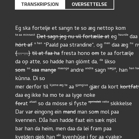
TRANSKRIPSJON
OVERSETTELSE
Eg ska fortelje et sangn te so æg nettop kom
te aa minnast
haurde
Det sagn jeg nu vil fortælle at
 eg 
 daa 
u han
men
nu
hört af
 "Paald paa strandine", og 
 daa æg 
 n
{... ...}
til at faa ha
 fresta hono 
om
 te aa fortælje
da
da op atte, so hadde han glömt da, 
 likso 
so
maange
andra
sægje
han ha
som
saa
mange
 andre 
 sagn 
, han 
kùnna. Di so
kjeme æg te
gjengive
mer derfor til 
 aa 
 gjær da kort 
kortfat
daa eg ikke ha mo te aa lyge noke
ataat
oprindeli
 rette
for
at 
 so da mösse si fyste 
 skikkelse
Dar va
r
 eingong ein 
mand
 man so
m
 mol paa
kvennen. Dåa han hadde faat ein sæk mjöl
bar han da heim, men daa da lei fram paa
aåt
kvelden gjek han 
 kvenhùse i for aa <vake>