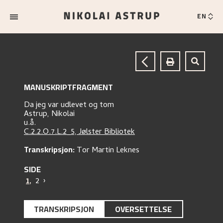
EN
MANUSKRIPTFRAGMENT
Da jeg var udlevet og tom
Astrup, Nikolai
u.å.
C.2.2.O.7.L.2_5, Jølster Bibliotek
Transkripsjon:
Tor Martin Leknes
SIDE
1
,
2
›
TRANSKRIPSJON
OVERSETTELSE