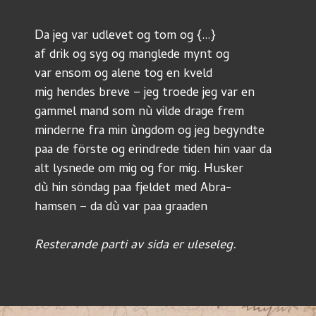
Da jeg var udlevet og tom og {…}
af drik og syg og manglede mynt og
var ensom og alene tog en kveld
mig hendes breve – jeg troede jeg var en
gammel mand som nù vilde drage frem
minderne fra min ùngdom og jeg begyndte
paa de förste og erindrede tiden hin vaar da
alt lysnede om mig og for mig. Husker
dù hin söndag paa fjeldet med Abra-
hamsen – da dù var paa graaden
Resterande parti av sida er uleseleg.