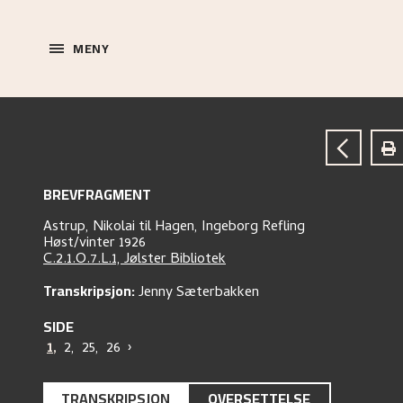
MENY
BREVFRAGMENT
Astrup, Nikolai
til
Hagen, Ingeborg Refling
Høst/vinter 1926
C.2.1.O.7.L.1, Jølster Bibliotek
Transkripsjon:
Jenny Sæterbakken
SIDE
1
,
2
,
25
,
26
›
TRANSKRIPSJON
OVERSETTELSE