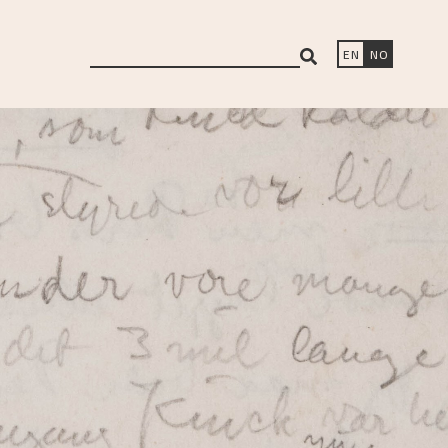
search
EN
NO