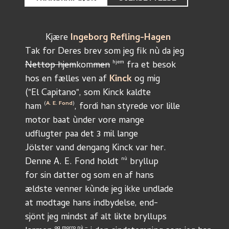
	Kjære 
Ingeborg Refling-Hagen
Tak for Deres brev som jeg fik nù da jeg
hjem
Nettop hjem
kom
men
 fra et besok
hos en fælles ven af 
Kinck
 og mig
("El Capitano", som Kinck kaldte
(
A. E. Fond
)
ham 
, fordi han styrede vor lille
motor baat ùnder vore mange
udflugter paa det 3 mil lange
Jölster vand dengang Kinck var her.
nù
Denne A. E. Fond holdt 
 bryllup
for sin datter og som en af hans
ældste venner kùnde jeg ikke undlade
at modtage hans indbydelse, end-
sjönt jeg mindst af alt likte bryllups
og morro nù –