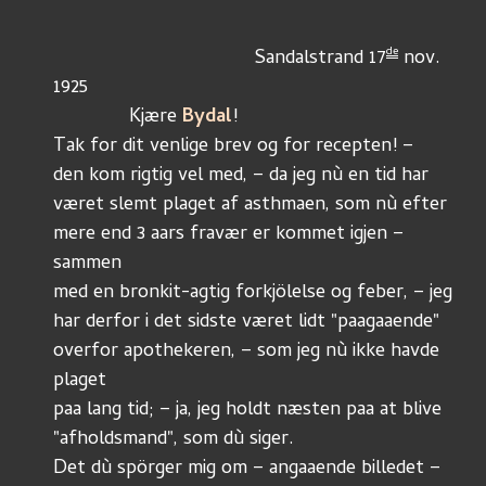
de
			             Sandalstrand 17
 nov. 
1925
              Kjære 
Bydal
!			
Tak for dit venlige brev og for recepten! –
den kom rigtig vel med, – da jeg nù en tid har
været slemt plaget af asthmaen, som nù efter
mere end 3 aars fravær er kommet igjen – 
sammen
med en bronkit-agtig forkjölelse og feber, – jeg
har derfor i det sidste været lidt "paagaaende"
overfor apothekeren, – som jeg nù ikke havde 
plaget
paa lang tid; – ja, jeg holdt næsten paa at blive
"afholdsmand", som dù siger.
Det dù spörger mig om – angaaende billedet – 