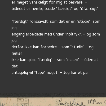
er meget vanskeligt for mig at besvare, –
billedet er nemlig baade "færdigt" og "ùfærdigt" 
– 
"færdigt" forsaavidt, som det er en "stùdie", som 
jeg
engang arbeidede med ùnder "höitryk", – og som 
jeg
derfor ikke kan forbedre – som "studie" – og 
heller
ikke kan gjöre "færdig" – som "maleri" – ùden at 
det
antagelig vil "tape" noget. – Jeg har et par