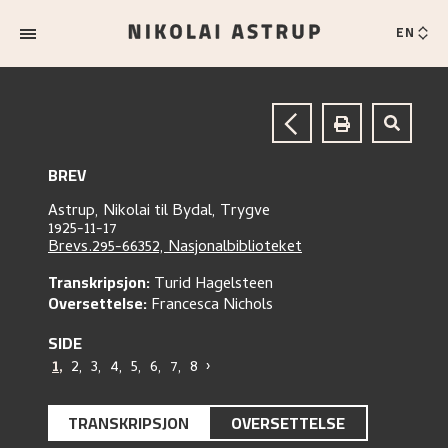
EN
BREV
Astrup, Nikolai
til
Bydal, Trygve
1925-11-17
Brevs.295-66352, Nasjonalbiblioteket
Transkripsjon:
Turid Hagelsteen
Oversettelse:
Francesca Nichols
SIDE
1
,
2
,
3
,
4
,
5
,
6
,
7
,
8
›
TRANSKRIPSJON
OVERSETTELSE