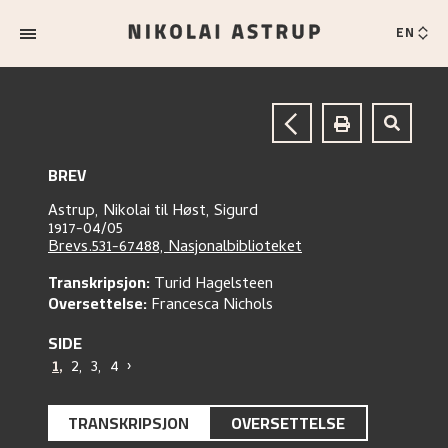
EN
BREV
Astrup, Nikolai
til
Høst, Sigurd
1917-04/05
Brevs.531-67488, Nasjonalbiblioteket
Transkripsjon:
Turid Hagelsteen
Oversettelse:
Francesca Nichols
SIDE
1
,
2
,
3
,
4
›
TRANSKRIPSJON
OVERSETTELSE