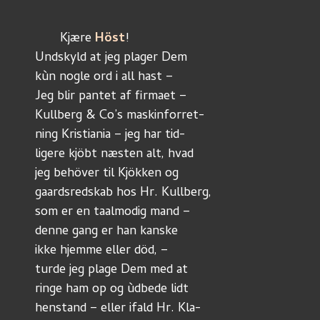
       Kjære 
Höst
!
Undskyld at jeg plager Dem 
kùn nogle ord i all hast – 
Jeg blir pantet af firmaet – 
Kullberg & Co’s maskinforret-
ning Kristiania – jeg har tid-
ligere kjöbt næsten alt, hvad
jeg behöver til Kjökken og
gaardsredskab hos Hr. Kullberg, 
som er en taalmodig mand – 
denne gang er han kanske 
ikke hjemme eller död, – 
turde jeg plage Dem med at 
ringe ham op og ùdbede lidt
henstand – eller ifald Hr. Kla-