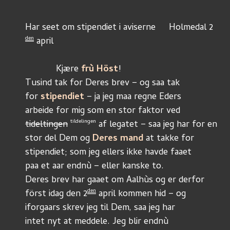
Har seet om stipendiet i aviserne 	Holmedal 2
den
 april
	    Kjære 
frù Höst
!
Tusind tak for Deres brev – og saa tak
for 
stipendiet
 – ja jeg maa regne Eders
arbeide for mig som en stor faktor ved
tildelingen
tideltingen
 af legatet – saa jeg har for en
stor del Dem og 
Deres mand
 at takke for 
stipendiet; som jeg ellers ikke havde faaet	
paa et aar endnù – eller kanske to.
Deres brev har gaaet om Aalhùs og er derfor
den
först idag den 2
 april kommen hid – og 
iforgaars skrev jeg til Dem, saa jeg har 
intet nyt at meddele. Jeg blir endnù