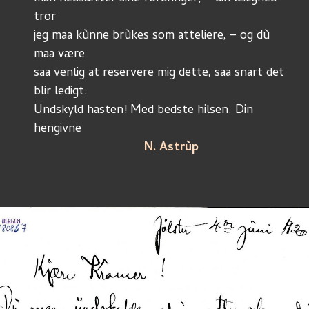
tror
jeg maa kùnne brùkes som atteliere, – og dù 
maa være
saa venlig at reservere mig dette, saa snart det 
blir ledigt. 
Undskyld hasten! Med bedste hilsen. Din 
hengivne
	N. Astrùp 