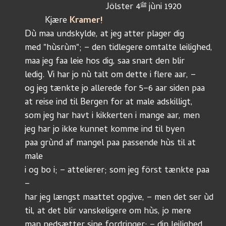
de
				Jölster 4
 jùni 1920
	Kjære 
Kramer!
Dù maa undskylde, at jeg atter plager dig
med "hùsrùm"; – den tidlegere omtalte leilighed, 
maa jeg faa leie hos dig, saa snart den blir
ledig. Vi har jo nù talt om dette i flere aar, – 
og jeg tænkte jo allerede for 5–6 aar siden paa
at reise ind til Bergen for at male adskilligt, 
som jeg har havt i kikkerten i mange aar, men 
jeg har jo ikke kunnet komme ind til byen 
paa grùnd af mangel paa passende hùs til at 
male
i og bo i; – attelierer; som jeg först tænkte paa 
–
har jeg længst maattet opgive, – men det ser ùd
til, at det blir vanskeligere om hùs, jo mere
man nedsætter sine fordringer; – din leilighed 