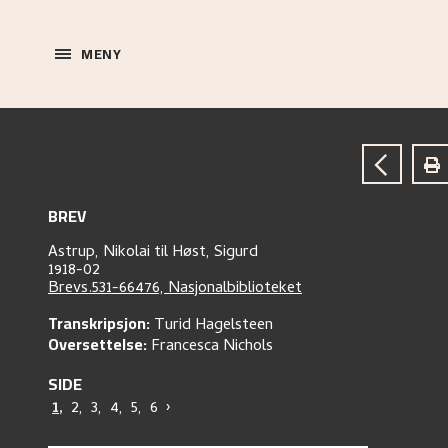
MENY
BREV
Astrup, Nikolai
til
Høst, Sigurd
1918-02
Brevs.531-66476, Nasjonalbiblioteket
Transkripsjon:
Turid Hagelsteen
Oversettelse:
Francesca Nichols
SIDE
1
,
2
,
3
,
4
,
5
,
6
›