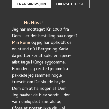
TRANSKRIPSJON
OVERSETTELSE
Hr. Höst
!
Jeg har modtaget Kr. 1000 fra
Dem – er det bestilling paa noget?
Min kone
 og jeg har opholdt os 
en stund nù i Bergen og Xania
da jeg tænker at söke en speci-
alist læge i lùnge sygdomme.
Forinden jeg reiste hjemmefra
pakkede jeg sammen nogle 
træsnit om De skulde bryde 
Dem om at ha nogen af Dem
Jeg haaber de blev sendt – der 
var nemlig sligt snefald og
ùföre at posten ikke gik – vi