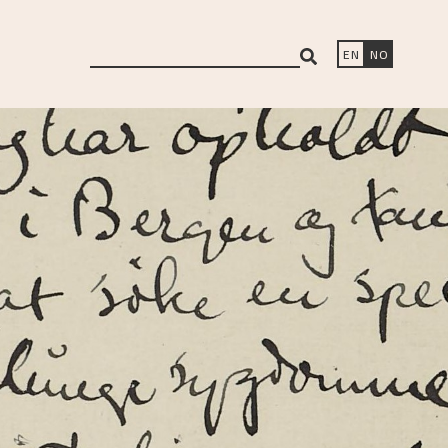
search
EN
NO