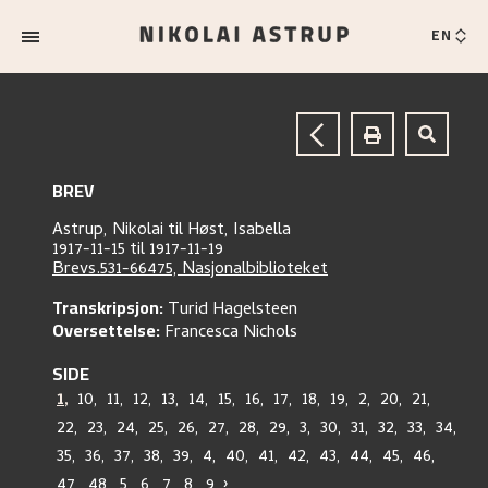
EN
BREV
Astrup, Nikolai
til
Høst, Isabella
1917-11-15 til 1917-11-19
Brevs.531-66475, Nasjonalbiblioteket
Transkripsjon:
Turid Hagelsteen
Oversettelse:
Francesca Nichols
SIDE
1
,
10
,
11
,
12
,
13
,
14
,
15
,
16
,
17
,
18
,
19
,
2
,
20
,
21
,
22
,
23
,
24
,
25
,
26
,
27
,
28
,
29
,
3
,
30
,
31
,
32
,
33
,
34
,
35
,
36
,
37
,
38
,
39
,
4
,
40
,
41
,
42
,
43
,
44
,
45
,
46
,
47
,
48
,
5
,
6
,
7
,
8
,
9
›