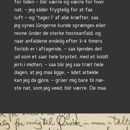
for tiden – blir værre og værre for hver
nat, – jeg slider frygtelig for at faa
luft – og "tager i" af alle kræfter, saa
jeg synes lùngerne kunde sprænges eller 
revne ùnder de sterke hosteanfald, og 
naar anfaldene endelig efter 3-4 timers
forlöb er i aftagende, – saa kjendes det
ud som et saar hele brystet, med et koldt
jern i midten, – saa blir jeg saa træt hele
dagen, at jeg maa ligge; – lidet arbeide
kan jeg da gjöre, – grùer mig bare til næ-
ste nat, som jeg veed, blir værre. De maa