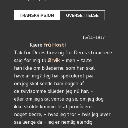
TRANSKRIPSJON
OVERSETTELSE
						15/11–1917
	   Kjære 
frù Höst
!
Tak for Deres brev og for Deres storartede
salg for mig til 
Ørvik
 – men – talte
han ikke om billederne, som han skal
have af mig? Jeg har spekuleret paa
om jeg skal sende ham nogen af
de tvivlsomme billeder, jeg nù har, – 
eller om jeg skal vente og se, om jeg dog
ikke skùlde komme til at prodùcere
noget bedre, – hvad jeg tror – hvis jeg lever 
saa længe da – jeg er nemlig elendig