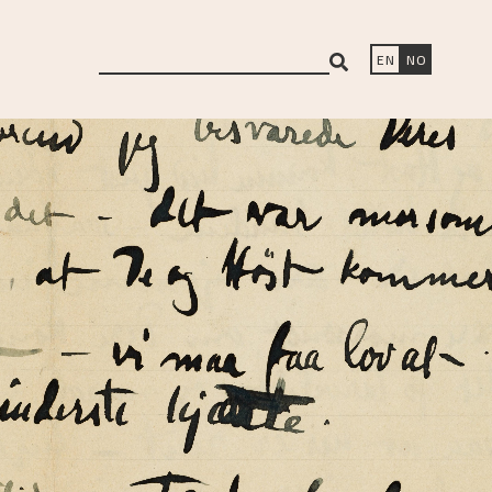
search
EN
NO