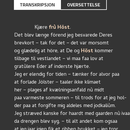
TRANSKRIPSJON
OVERSETTELSE
              Kjære 
frù Höst
.
Det blev længe förend jeg besvarede Deres
brevkort – tak for det – det var morsomt
og glædelig at höre, at De og 
Höst
 kommer
tilbage til vestlandet – vi maa faa lov at
gratùlere Eder af inderste hjærte.
Jeg er elendig for tiden – tænker for alvor paa
at forlade Jölster – taaler ikke klimaet
her – plages af kvælningsanfald nù midt
paa varmeste sommeren – til trods for at jeg hol-
der paa at forgifte mig aldeles med jodkaliùm.
Jeg stræved kanske for haardt med gaarden nù ivaa
da drengen blev syg, – til alt andet kom ogsaa
at jeg iaar igjen fik et ribben brukket – jeg tror 