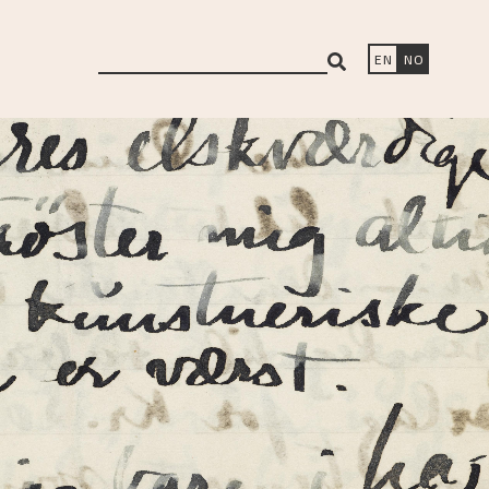
search
EN
NO