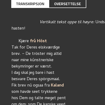
TRANSKRIPSJON
OVERSETTELSE
Vertikalt tekst oppe til høyre:
 Unds
hasten!
      Kjære 
frú Höst
Tak for Deres elskværdige
brev. – De tröster mig altid
naar mine kúnstneriske
bekymringer er værst.
I dag skal jeg bare i hast
besvare Deres spörgsmaal.
Fik brev nú ogsaa fra 
Kaland
som havde seet trykkene
hos Dem og talte meget pent
om dem; som De kanske veed