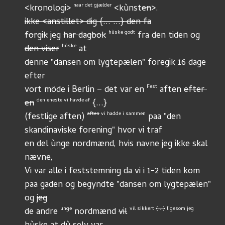
naar det gjælder
<kronologi> 
 <kùnst
en
>.
ikke <anstillet> dig {... ...} den fa
hùske godt
forgik
 jeg 
har dagbok
 fra den tiden og 
hùske
den viser
 at 
denne "dansen om lygtepælen" foregik 16 dage 
efter
Fest
vort möde i Berlin – det var en 
 aften 
efter 
den eneste vi havde af
en
 {...}
aften
 vi hadde i sammen
(festlige aften) 
 paa "den 
skandinaviske forening" hvor vi traf
en del ùnge nordmænd, hvis navne jeg ikke skal 
nævne,
Vi var alle i feststemning da vi i 1-2 tiden kom
paa gaden og begyndte "dansen om lygtepælen" 
og 
jeg
unge
vil sikkert 
{...}
 ligesom jeg
de andre 
 nordmænd 
vil