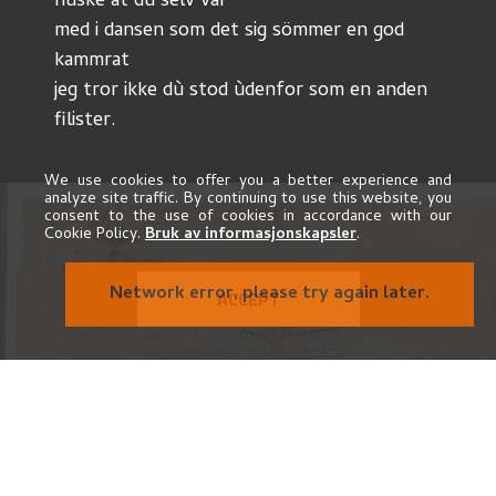
hùske at dù selv var
med i dansen som det sig sömmer en god 
kammrat
jeg tror ikke dù stod ùdenfor som en anden 
filister.
aarle
Da jeg 
 dagen efter kom op paa dit atteliere 
for at staa videre
We use cookies to offer you a better experience and
analyze site traffic. By continuing to use this website, you
som model for dit billede (med den mærkelige 
consent to the use of cookies in accordance with our
Cookie Policy.
Bruk av informasjonskapsler
.
dragt)
og andet
 som dù da hadde arbeidet paa i 8 dage – da 
Network error, please try again later.
ACCEPT
var dine
ellers saa vakre öine noget "rödkantede" – og 
dette
kan da for en del være aarsaken til 
det 
kromatiske