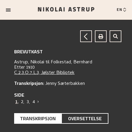
EN
BREVUTKAST
Astrup, Nikolai
til
Folkestad, Bernhard
Etter 1910
C.2.3.O.7.L.3, Jølster Bibliotek
Transkripsjon:
Jenny Sæterbakken
SIDE
1
,
2
,
3
,
4
›
TRANSKRIPSJON
OVERSETTELSE