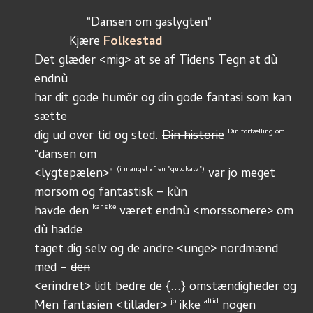
               "Dansen om gaslygten" 
          Kjære 
Folkestad
Det glæder <mig> at se af Tidens Tegn at dù 
endnù 
har dit gode humör og din gode fantasi som kan 
sætte  
Din fortælling om
dig ud over tid og sted. 
Din historie
"dansen om 
(i mangel af en "guldkalv")
<lygtepælen>" 
 var jo meget 
morsom og fantastisk – kùn  
kanske
havde den 
 været endnù <morssomere> om 
dù hadde 
taget dig selv og de andre <unge> nordmænd 
med – 
den
<erindret> lidt bedre de {...} omstændigheder
 og
jo
altid
Men fantasien <tillader> 
 ikke 
 nogen 