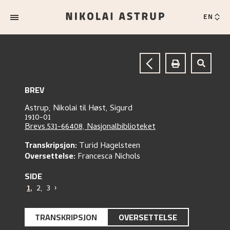
EN
BREV
Astrup, Nikolai
til
Høst, Sigurd
1910-01
Brevs.531-66408, Nasjonalbiblioteket
Transkripsjon:
Turid Hagelsteen
Oversettelse:
Francesca Nichols
SIDE
1
,
2
,
3
›
TRANSKRIPSJON
OVERSETTELSE