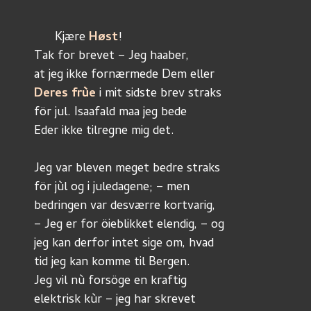
      Kjære 
Høst
!
Tak for brevet – Jeg haaber, 
at jeg ikke fornærmede Dem eller
Deres frùe
 i mit sidste brev straks
för jul. Isaafald maa jeg bede 
Eder ikke tilregne mig det.
Jeg var bleven meget bedre straks
för jùl og i juledagene; – men
bedringen var desværre kortvarig,
– Jeg er for öieblikket elendig, – og 
jeg kan derfor intet sige om, hvad
tid jeg kan komme til Bergen.
Jeg vil nù forsöge en kraftig 
elektrisk kùr – jeg har skrevet 