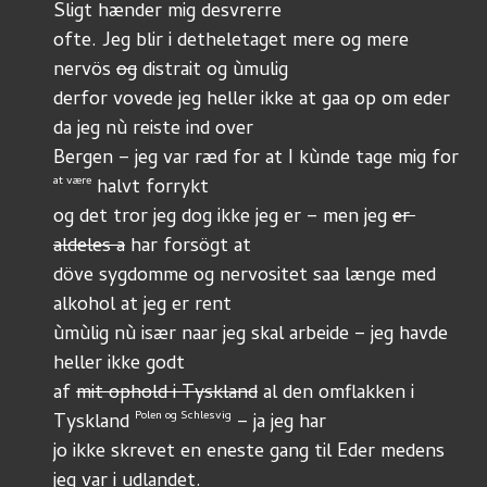
Sligt hænder mig desvrerre
ofte. Jeg blir i detheletaget mere og mere 
nervös 
og
 distrait og ùmulig
derfor vovede jeg heller ikke at gaa op om eder 
da jeg nù reiste ind over
Bergen – jeg var ræd for at I kùnde tage mig for 
at være
 halvt forrykt
og det tror jeg dog ikke jeg er – men jeg 
er 
aldeles a
 har forsögt at
döve sygdomme og nervositet saa længe med 
alkohol at jeg er rent
ùmùlig nù især naar jeg skal arbeide – jeg havde 
heller ikke godt
af 
mit ophold i Tyskland
 al den omflakken i 
Polen og Schlesvig
Tyskland 
 – ja jeg har
jo ikke skrevet en eneste gang til Eder medens 
jeg var i udlandet.