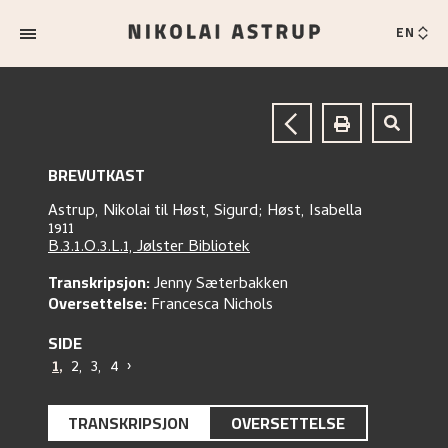
EN
BREVUTKAST
Astrup, Nikolai
til
Høst, Sigurd;
Høst, Isabella
1911
B.3.1.O.3.L.1, Jølster Bibliotek
Transkripsjon:
Jenny Sæterbakken
Oversettelse:
Francesca Nichols
SIDE
1
,
2
,
3
,
4
›
TRANSKRIPSJON
OVERSETTELSE