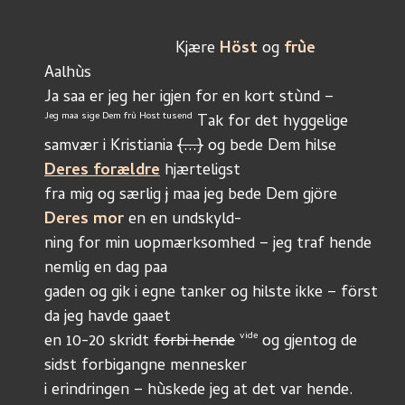
		             Kjære 
Höst
 og 
frùe
Aalhùs
Ja saa er jeg her igjen for en kort stùnd – 
Jeg maa sige Dem frù Host tusend
 Tak for det hyggelige
samvær i Kristiania 
{...}
 og bede Dem hilse 
Deres forældre
 hjærteligst
fra mig og særlig 
j
 maa jeg bede Dem gjöre 
Deres mor
 en en undskyld-
ning for min uopmærksomhed – jeg traf hende 
nemlig en dag paa
gaden og gik i egne tanker og hilste ikke – först 
da jeg havde gaaet
vide
en 10-20 skridt 
forbi hende
 og gjentog de 
sidst forbigangne mennesker
i erindringen – hùskede jeg at det var hende. 