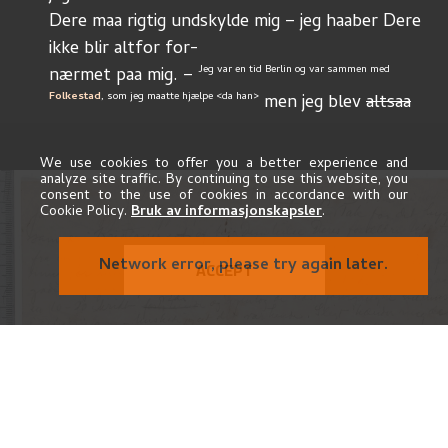
Dere maa rigtig undskylde mig – jeg haaber Dere 
ikke blir altfor for-
Jeg var en tid Berlin og var sammen med 
nærmet paa mig. – 
Folkestad
, som jeg maatte hjælpe <da han>
 men jeg blev 
altsaa
saa 
alfor
 nervös at jeg ikke holdt
muserne og
ùd at være paa 
 malerskolen i Berlin 
We use cookies to offer you a better experience and
analyze site traffic. By continuing to use this website, you
i længere
og da jeg desuden fik saa
mere end en
 tid 
 – saa 
consent to the use of cookies in accordance with our
reiste
Cookie Policy.
Bruk av informasjonskapsler
.
mange bekjendt skaber der.
 jeg sydover 
og tænkte mig til 
Wien – men standsede i en liden fille-
Network error, please try again later.
ACCEPT
by i nærheden af Schweitz
 uden at stikke ùd 
nogen bestemt route
og
mig
da jeg gjerne vilde 
se lidt
og
 standse 
 se 
 lidt 
om
 hist og her paa veien –
men saa forvildede jeg mig bort i nogle smaa 
byer i sydtyskland og 
blev