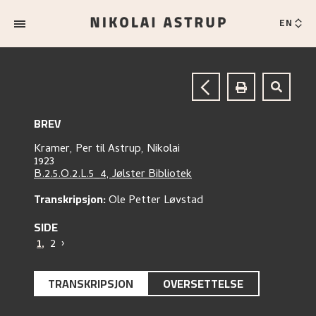
EN
BREV
Kramer, Per
til
Astrup, Nikolai
1923
B.2.5.O.2.L.5_4, Jølster Bibliotek
Transkripsjon:
Ole Petter Løvstad
SIDE
1
,
2
›
TRANSKRIPSJON
OVERSETTELSE