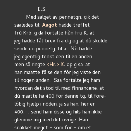
		E.S.
	Med salget av pennetgn. gik det
saaledes til: 
Aagot 
hadde treffet
frù Krb. g da fortalte hùn fru K. at
jeg hadde fåt brev fra dig og at dù skulde
sende en pennetg. bl.a.  Nù hadde 
jeg egentlig tenkt den til en anden
men så ringte 
<Hr.> K
. op g sa, at
han maatte få se den fór jeg viste den 
til nogen anden.  Saa fortalte jeg ham
hvordan det stod til med finnancene, at
dù maatte ha 400 for denne tg. til fore-
lóbig hjælp i nöden, ja sa han, her er
400.- , send ham disse og hils ham ikke
glemme mig med det övrige. Han
snakket meget – som för – om et