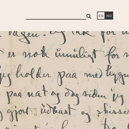
search
EN
NO