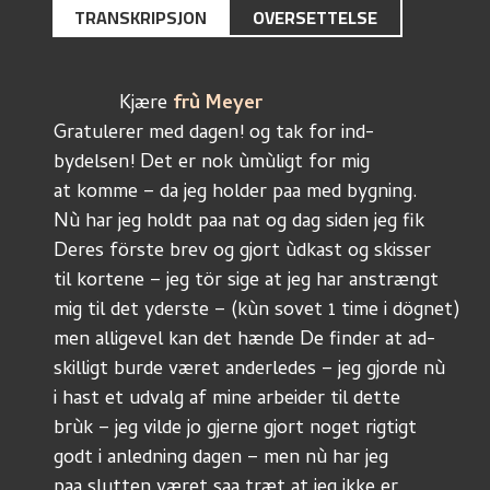
TRANSKRIPSJON
OVERSETTELSE
	    Kjære 
frù Meyer
Gratulerer med dagen! og tak for ind-
bydelsen! Det er nok ùmùligt for mig
at komme – da jeg holder paa med bygning.
Nù har jeg holdt paa nat og dag siden jeg fik
Deres förste brev og gjort ùdkast og skisser
til kortene – jeg tör sige at jeg har anstrængt
mig til det yderste – (kùn sovet 1 time i dögnet)
men alligevel kan det hænde De finder at ad-
skilligt burde været anderledes – jeg gjorde nù
i hast et udvalg af mine arbeider til dette
brùk – jeg vilde jo gjerne gjort noget rigtigt
godt i anledning dagen – men nù har jeg
paa slutten været saa træt at jeg ikke er 