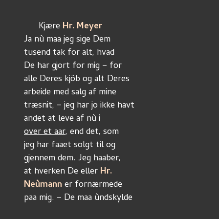
      Kjære 
Hr. Meyer
Ja nù maa jeg sige Dem
tusend tak for alt, hvad
De har gjort for mig – for
alle Deres kjöb og alt Deres 
arbeide med salg af mine
træsnit, – jeg har jo ikke havt
andet at leve af nù i
over et aar
, end det, som 
jeg har faaet solgt til og
gjennem dem. Jeg haaber,
at hverken De eller 
Hr.
Neùmann
 er fornærmede 
paa mig. – De maa ùndskylde