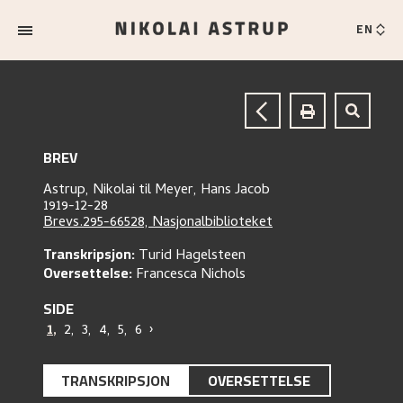
EN
BREV
Astrup, Nikolai
til
Meyer, Hans Jacob
1919-12-28
Brevs.295-66528, Nasjonalbiblioteket
Transkripsjon:
Turid Hagelsteen
Oversettelse:
Francesca Nichols
SIDE
1
,
2
,
3
,
4
,
5
,
6
›
TRANSKRIPSJON
OVERSETTELSE