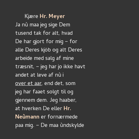
      Kjære 
Hr. Meyer
Ja nù maa jeg sige Dem
tusend tak for alt, hvad
De har gjort for mig – for
alle Deres kjöb og alt Deres 
arbeide med salg af mine
træsnit, – jeg har jo ikke havt
andet at leve af nù i
over et aar
, end det, som 
jeg har faaet solgt til og
gjennem dem. Jeg haaber,
at hverken De eller 
Hr.
Neùmann
 er fornærmede 
paa mig. – De maa ùndskylde