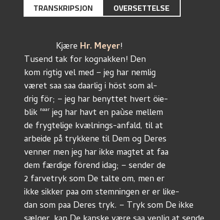
TRANSKRIPSJON
OVERSETTELSE
	     Kjære 
Hr. Meyer
!
Tusend tak for kognakken! Den
kom rigtig vel med – jeg har nemlig
været saa saa daarlig i höst som al-
drig för; – jeg har benyttet hvert öie-
naar
blik 
 jeg har havt en paùse mellem
de frygtelige kvælnings-anfald, til at
arbeide på trykkene til Dem og Deres
venner men jeg har ikke magtet at faa
dem færdige förend idag; – sender de
2 farvetryk som De talte om, men er
ikke sikker paa om stemningen er er like-
dan som paa Deres tryk. – Tryk som De ikke
sælger, kan De kanske være saa venlig at sende