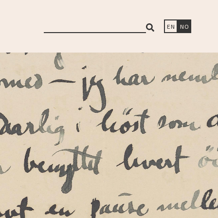
search
EN
NO