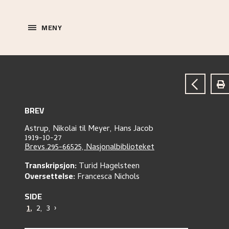
MENY
BREV
Astrup, Nikolai
til
Meyer, Hans Jacob
1919-10-27
Brevs.295-66525, Nasjonalbiblioteket
Transkripsjon:
Turid Hagelsteen
Oversettelse:
Francesca Nichols
SIDE
1
,
2
,
3
›