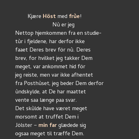
	Kjære 
Höst 
med 
frùe
!
			Nù er jeg
Nettop hjemkommen fra en studie-
tùr i fjeldene, har derfor ikke
faaet Deres brev för nù. Deres
brev, for hvilket jeg takker Dem
meget, var ankommet hid för
jeg reiste, men var ikke afhentet
fra Posthùset, jeg beder Dem derfor
ùndskylde, at De har maattet
vente saa længe paa svar.
Det skùlde have været meget
morsomt at truffet Dem i
Jölster – 
min far 
glædede sig
ogsaa meget til træffe Dem.