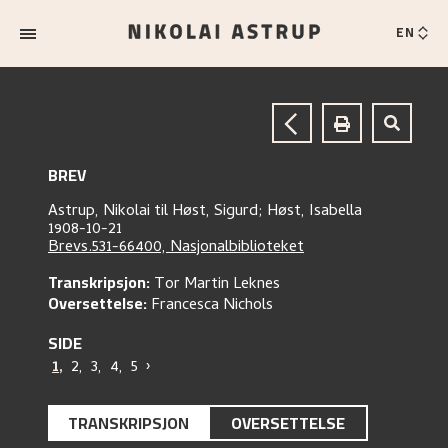
EN
BREV
Astrup, Nikolai
til
Høst, Sigurd;
Høst, Isabella
1908-10-21
Brevs.531-66400, Nasjonalbiblioteket
Transkripsjon:
Tor Martin Leknes
Oversettelse:
Francesca Nichols
SIDE
1
,
2
,
3
,
4
,
5
›
TRANSKRIPSJON
OVERSETTELSE