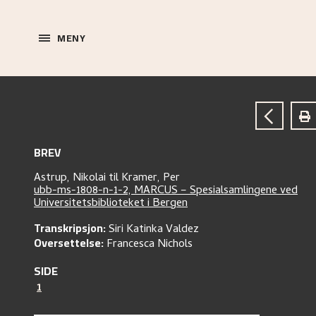
MENY
BREV
Astrup, Nikolai
til
Kramer, Per
ubb-ms-1808-n-1-2, MARCUS – Spesialsamlingene ved
Universitetsbiblioteket i Bergen
Transkripsjon:
Siri Katinka Valdez
Oversettelse:
Francesca Nichols
SIDE
1