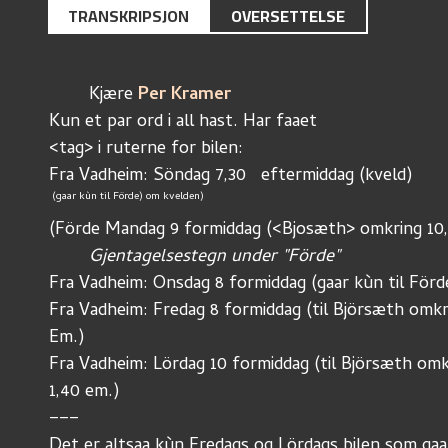
TRANSKRIPSJON
OVERSETTELSE
	Kjære
 Per Kramer
Kun et par ord i all hast. Har faaet
<tag> i ruterne for bilen: 
Fra Vadheim: Söndag 7,30   eftermiddag (kveld)
 (gaar kùn til Förde) om kvelden)
(Förde Mandag 9 formiddag (<Bjosæth> omkring 10
	Gjentagelsestegn under "Förde"
Fra Vadheim: Onsdag 8 formiddag (gaar kùn til Förd
Fra Vadheim: Fredag 8 formiddag (til Björsæth omkri
Em.)
Fra Vadheim: Lördag 10 formiddag (til Björsæth omkr
1,40 em.)
–––
Det er altsaa kùn Fredags og Lördags bilen som gaa