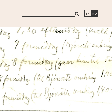
search
EN
NO