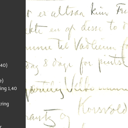
,40)
e)
ng 1,40 
ing 
r