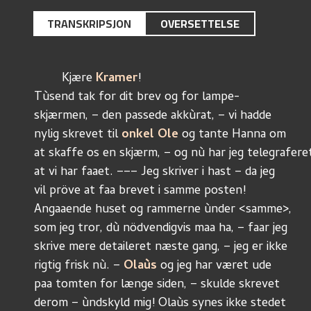
TRANSKRIPSJON
OVERSETTELSE
	Kjære 
Kramer
!
Tùsend tak for dit brev og for lampe-
skjærmen, – den passede akkùrat, – vi hadde
nylig skrevet til 
onkel Ole
 og tante Hanna om 
at skaffe os en skjærm, – og nù har jeg telegraferet
at vi har faaet. ––– Jeg skriver i hast – da jeg
vil pröve at faa brevet i samme posten!
Angaaende huset og rammerne ùnder <samme>, 
som jeg tror, dù nödvendigvis maa ha, – faar jeg
skrive mere detaileret næste gang, – jeg er ikke
rigtig frisk nù. – 
Olaùs 
og jeg har været ude
paa tomten for længe siden, – skulde skrevet
derom – ùndskyld mig! Olaùs synes ikke stedet