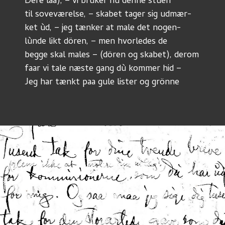
Dere laa), – vi brùker nù denne stùen 
til soveværelse, – skabet tager sig udmær-
ket ùd, – jeg tænker at male det nogen-
lùnde likt dören, – men hvorledes de
begge skal males – (dören og skabet), derom 
faar vi tale næste gang dù kommer hid – 
Jeg har tænkt paa gule lister og grönne