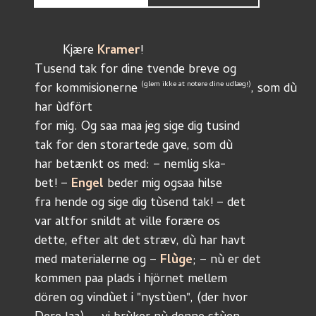
	Kjære 
Kramer
!
Tusend tak for dine tvende breve og
(glem ikke at notere dine udlæg!)
for kommisionerne 
, som dù 
har ùdfört
for mig. Og saa maa jeg sige dig tusind
tak for den storartede gave, som dù 
har betænkt os med: – nemlig ska-
bet! – 
Engel 
beder mig ogsaa hilse
fra hende og sige dig tùsend tak! – det
var altfor snildt at ville forære os
dette, efter alt det stræv, dù har havt
med materialerne og – 
Flùge
; – nù er det
kommen paa plads i hjörnet mellem 
dören og vindùet i "nystùen", (der hvor