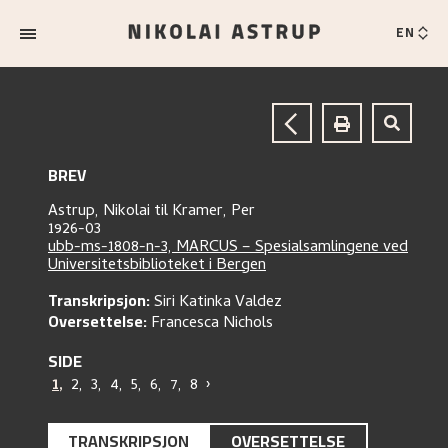
EN
BREV
Astrup, Nikolai
til
Kramer, Per
1926-03
ubb-ms-1808-n-3, MARCUS – Spesialsamlingene ved
Universitetsbiblioteket i Bergen
Transkripsjon:
Siri Katinka Valdez
Oversettelse:
Francesca Nichols
SIDE
1
,
2
,
3
,
4
,
5
,
6
,
7
,
8
›
TRANSKRIPSJON
OVERSETTELSE