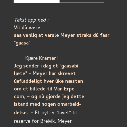
Tekst opp ned : 
Vil dù være
saa venlig at varsle Meyer straks dù faar 
"gaasa"
	Kjære 
Kramer
! 
Jeg sender i dag et "gaasabi-
læte" – Meyer har skrevet
ùafladdeligt hver ùke næsten
om et billede til Van Erpe-
com, – og nù gjorde jeg dette
istand med nogen omarbeid-
delse. 
– Et nyt er "lavet" til
reserve for Breivik. Meyer