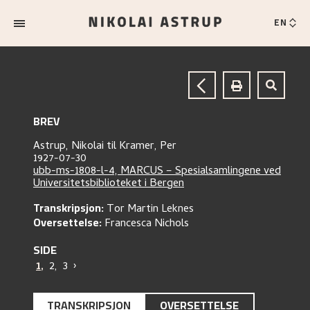
EN
BREV
Astrup, Nikolai
til
Kramer, Per
1927-07-30
ubb-ms-1808-l-4, MARCUS – Spesialsamlingene ved
Universitetsbiblioteket i Bergen
Transkripsjon:
Tor Martin Leknes
Oversettelse:
Francesca Nichols
SIDE
1
,
2
,
3
›
TRANSKRIPSJON
OVERSETTELSE