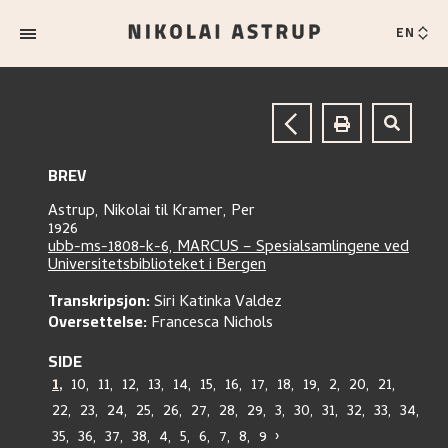
EN
BREV
Astrup, Nikolai
til
Kramer, Per
1926
ubb-ms-1808-k-6, MARCUS – Spesialsamlingene ved
Universitetsbiblioteket i Bergen
Transkripsjon:
Siri Katinka Valdez
Oversettelse:
Francesca Nichols
SIDE
1
,
10
,
11
,
12
,
13
,
14
,
15
,
16
,
17
,
18
,
19
,
2
,
20
,
21
,
22
,
23
,
24
,
25
,
26
,
27
,
28
,
29
,
3
,
30
,
31
,
32
,
33
,
34
,
35
,
36
,
37
,
38
,
4
,
5
,
6
,
7
,
8
,
9
›