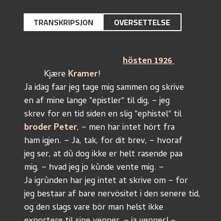
TRANSKRIPSJON
OVERSETTELSE
hösten 1926 
	Kjære 
Kramer
!
Ja idag faar jeg tage mig sammen og skrive
en af mine lange "epistler" til dig, – jeg
skrev for en tid siden en slig "ephistel" til 
broder Peter
, – men har intet hört fra
ham igjen. – Ja, tak, for dit brev, – hvoraf 
jeg ser, at dù dog ikke er helt rasende paa 
mig, – hvad jeg jo kùnde vente mig. – 
Ja igrùnden har jeg intet at skrive om – for 
jeg bestaar af bare nervösitet i den senere tid,
og den slags vare bör man helst ikke 