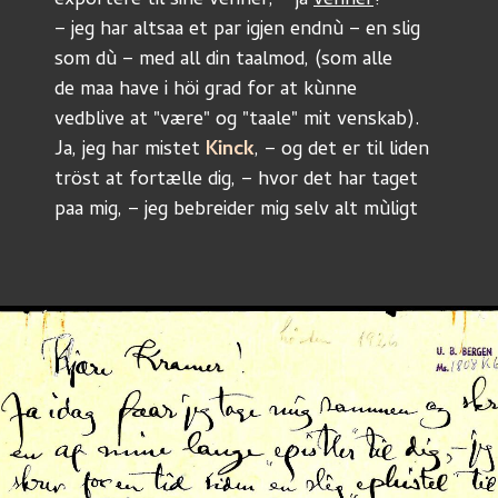
exportere til sine venner, – ja 
venner
! – 
– jeg har altsaa et par igjen endnù – en slig
som dù – med all din taalmod, (som alle
de maa have i höi grad for at kùnne
vedblive at "være" og "taale" mit venskab). 
Ja, jeg har mistet 
Kinck
, – og det er til liden 
tröst at fortælle dig, – hvor det har taget
paa mig, – jeg bebreider mig selv alt mùligt