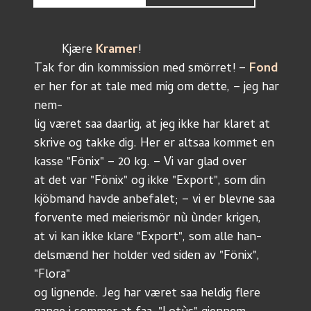
	Kjære 
Kramer
! 
Tak for din kommission med smörret! – 
Fond
er her for at tale med mig om dette, – jeg har 
nem-
lig været saa daarlig, at jeg ikke har klaret at
skrive og takke dig. Her er altsaa kommet en 
kasse "Fönix" – 20 kg. – Vi var glad over
at det var "Fönix" og ikke "Export", som din 
kjöbmand havde anbefalet; – vi er blevne saa
forvente med meierismör nù ùnder krigen, 
at vi kan ikke klare "Export", som alle han-
delsmænd her holder ved siden av "Fönix", 
"Flora" 
og lignende. Jeg har været saa heldig flere