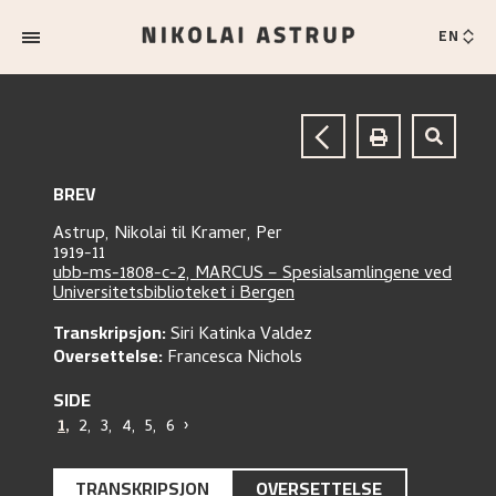
EN
BREV
Astrup, Nikolai
til
Kramer, Per
1919-11
ubb-ms-1808-c-2, MARCUS – Spesialsamlingene ved
Universitetsbiblioteket i Bergen
Transkripsjon:
Siri Katinka Valdez
Oversettelse:
Francesca Nichols
SIDE
1
,
2
,
3
,
4
,
5
,
6
›
TRANSKRIPSJON
OVERSETTELSE