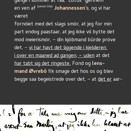
gange i sommer at faa, "Lotùs" gjennem 
(onkel Ole)
en ven af 
Johannessen
`s, og vi har 
været
fornöiet med det slags smör, at jeg for min 
part endog paastaar, at jeg ikke vil bytte det 
mod meierismör, – din kjöbmand bùrde pröve
det, – 
vi har havt det liggende i kjelderen 
i over en maaned ad gangen, – uden
 at det
har tabt sig det ringeste.
 Fond og 
lens-
mand Øvrebö
 fik smage det hos os og blev
begge saa begeistrede over det, – at 
det er
 aar-