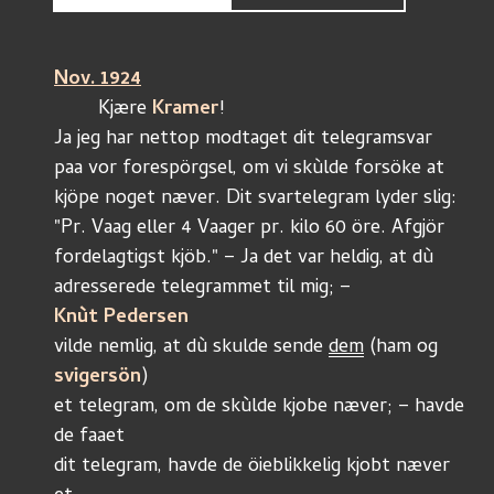
Nov. 1924
	Kjære 
Kramer
!
Ja jeg har nettop modtaget dit telegramsvar
paa vor forespörgsel, om vi skùlde forsöke at
kjöpe noget næver. Dit svartelegram lyder slig: 
"Pr. Vaag eller 4 Vaager pr. kilo 60 öre. Afgjör
fordelagtigst kjöb." – Ja det var heldig, at dù 
adresserede telegrammet til mig; – 
Knùt Pedersen
vilde nemlig, at dù skulde sende 
dem
 (ham og 
svigersön
)
et telegram, om de skùlde kjobe næver; – havde 
de faaet
dit telegram, havde de öieblikkelig kjobt næver 