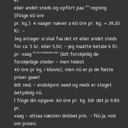
et
din 
eller andet steds og opfört paa 
regning 
(ifölge 60 öre
pr. kg.): 4 vaager næver a 60 öre pr. kg. = 39,20 
Kr. – 
Jeg antager vi skal faa det et eller andet steds
for ca. 5 kr. eller 5,50; – jeg maatte betale 6 Kr. 
til mit atteliere-tak
pr. vaag 
 (lidt forskjellig de 
forskjellige steder – men höiest
40 öre pr kg. i kilovis); men nù er jo de fleste 
priser gaaet
lidt ned, – endskjont veed og melk er steget 
betydelig nù. 
I fölge din opgave: 60 öre pr. kg. blir det jo 9,80 
pr. 
vaag – altsaa næsten dobbel pris. – Nù ja, nok 
om prisen, 