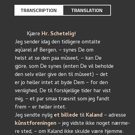
TRANSCRIPTION
TRANSLATION
	Kjære 
Hr. Schetelig!
Jeg sender idag den tidligere omtalte
aqùarel af Bergen, – synes De om 
helst at se den paa mùseet, – kan De
gjöre, som De synes (enten De vil beholde
den selv eller give den til mùseet) – det
er jo heller intet at byde Dem – for den 
venlighed, De til forskjellige tider har vist
mig, – et par smaa træsnit som jeg fandt
frem – er heller intet. 
Jeg sendte nylig 
et billede
 til 
Kaland
 – adresse
kùnstforeningen
 – jeg vidste ikke noget nærme-
re sted, – om Kaland ikke skulde være hjemme. 