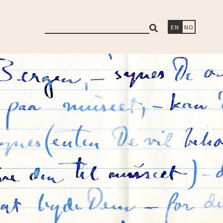
search
EN
NO