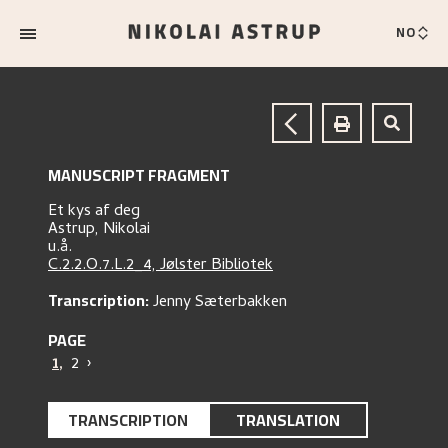
NO
MANUSCRIPT FRAGMENT
Et kys af deg
Astrup, Nikolai
u.å.
C.2.2.O.7.L.2_4, Jølster Bibliotek
Transcription:
Jenny Sæterbakken
PAGE
1
,
2
›
TRANSCRIPTION
TRANSLATION