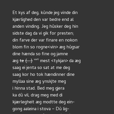
Et kys af deg, kùnde jeg vinde din
kjærlighed den var bedre end al
anden vinding. Jeg hùsker deg hin
sidste dag da vi gik for presten;
din farve der var finare en nokon
blom fin so rogne<vin> æg hùgsar
dine hænda so fine og jamne
vart
æg 
te
{...}
 mest <tykjan> da æg
saag ei jenta so sat at me deg
saag kor ho tok hændinner dine
myllaa sine æg ynskjte meg
i hinna stad. Bed meg gjera
ka dù vil, drag meg med di
kjærlegheit æg modtte deg ein-
gong aaleina i stova – Dù lig-