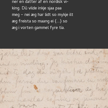
ner en datter af en nordisk vi-
king. Dù vilde inkje sjaa paa
meg – nei æg har lidt so mykje ilt
æg freista so maang ei {...} so
æg i vorten gammel fyre tia.