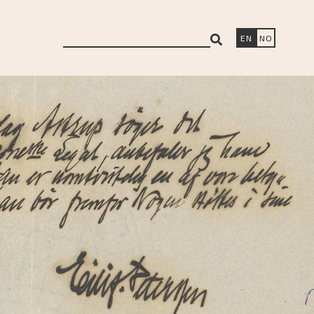
search
EN
NO