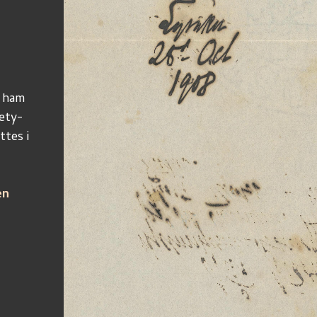
g ham
ety-
tes i 
en