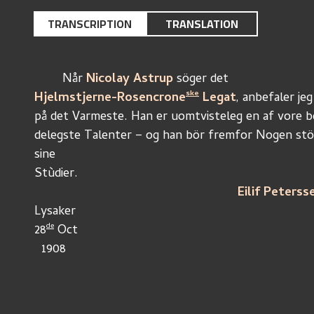
TRANSCRIPTION
TRANSLATION
	Når 
Nicolay Astrup
 söger det
ske
Hjelmstjerne-Rosencrone
 Legat
, anbefaler je
på det Varmeste. Han er uomtvisteleg en af vore b
delegste Talenter – og han bör fremfor Nogen stöt
sine
Stùdier.
Eilif Peterss
Lysaker
de
28
 Oct
  1908