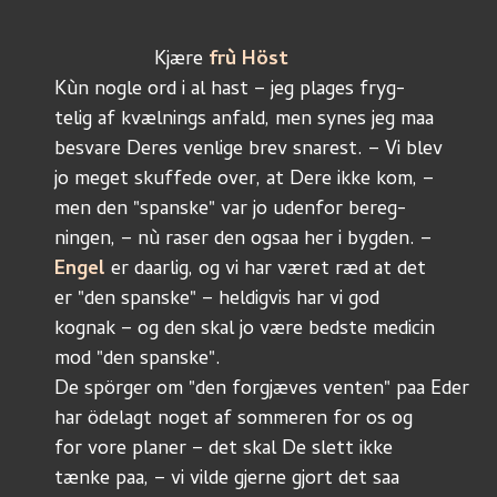
	          Kjære 
frù Höst
Kùn nogle ord i al hast – jeg plages fryg-
telig af kvælnings anfald, men synes jeg maa
besvare Deres venlige brev snarest. – Vi blev
jo meget skuffede over, at Dere ikke kom, –
men den "spanske" var jo udenfor bereg-
ningen, – nù raser den ogsaa her i bygden. –
Engel
 er daarlig, og vi har været ræd at det
er "den spanske" – heldigvis har vi god
kognak – og den skal jo være bedste medicin
mod "den spanske".
De spörger om "den forgjæves venten" paa Eder
har ödelagt noget af sommeren for os og
for vore planer – det skal De slett ikke
tænke paa, – vi vilde gjerne gjort det saa