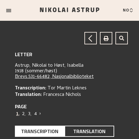
NO
LETTER
Astrup, Nikolai
to
Høst, Isabella
1918 (sommer/høst)
Brevs.531-66482, Nasjonalbiblioteket
Transcription:
Tor Martin Leknes
Translation:
Francesca Nichols
PAGE
1
,
2
,
3
,
4
›
TRANSCRIPTION
TRANSLATION