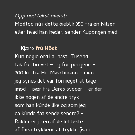
Opp ned tekst øverst:
Modtog nù i dette öieblik 350 fra en Nilsen
eller hvad han heder, sender Kupongen med.
    Kjære 
frù Höst
.
Kun nogle ord i al hast. Tusend
tak for brevet – og for pengene – 
200 kr. fra Hr. Maschmann – men 
jeg synes det var formeget at tage
imod – især fra Deres svoger – er der
ikke nogen af de andre tryk
som han kùnde like og som jeg 
da kùnde faa sende senere? –
Rakler er jo en af de letteste
af farvetrykkene at trykke (især