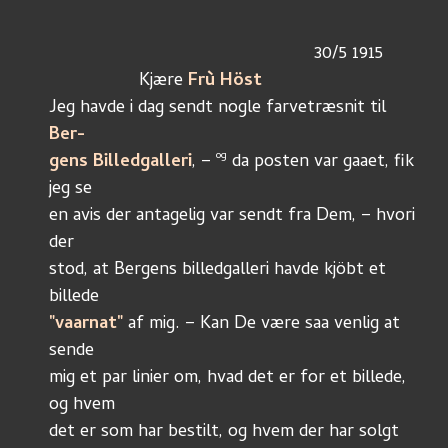
			                             30/5 1915
	          Kjære 
Frù Höst
Jeg havde i dag sendt nogle farvetræsnit til 
Ber-
og
gens Billedgalleri
, – 
 da posten var gaaet, fik 
jeg se
en avis der antagelig var sendt fra Dem, – hvori 
der
stod, at Bergens billedgalleri havde kjöbt et 
billede
"vaarnat"
 af mig. – Kan De være saa venlig at s
ende
mig et par linier om, hvad det er for et billede, 
og hvem
det er som har bestilt, og hvem der har solgt 