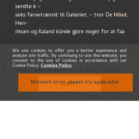
sendte 6 –
seks farvetræsnit til Galleriet, – tror De 
Höst
, 
Hen-
riksen og Kaland kùnde gjöre noget for at faa 
dem
indkjöbt til galleriet – jeg maa have 400 Kr. for 
We use cookies to offer you a better experience and
analyze site traffic. By continuing to use this website, you
dem
consent to the use of cookies in accordance with our
det er 110 Kr. ùnder de faste priser. Skulde man 
Cookie Policy.
Cookies Policy
.
være
misfornöiet med trykkene, kan jeg sende andre, 
Network error, please try again later.
ACCEPT
som
jeg har i arbeide – men ikke nù i vaar onnen kan 
jeg
 faa
tid at gjöre færdige, – skulde sendt Dem et af 
"Juninat og
Soleier" og et til 
Inger
, 
samt
 naar jeg vik vide, 