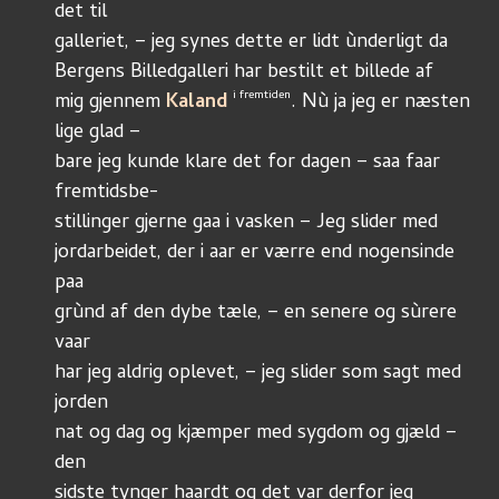
det til
galleriet, – jeg synes dette er lidt ùnderligt da
Bergens Billedgalleri har bestilt et billede af
i fremtiden
mig gjennem 
Kaland
. Nù ja jeg er næsten 
lige glad –
bare jeg kunde klare det for dagen – saa faar 
fremtidsbe-
stillinger gjerne gaa i vasken – Jeg slider med
jordarbeidet, der i aar er værre end nogensinde 
paa
grùnd af den dybe tæle, – en senere og sùrere 
vaar
har jeg aldrig oplevet, – jeg slider som sagt med 
jorden
nat og dag og kjæmper med sygdom og gjæld – 
den
sidste tynger haardt og det var derfor jeg 