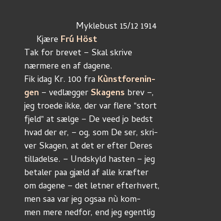
                     Myklebust 15/12 1914
     Kjære 
Frú Höst
Tak for brevet – Skal skrive
nærmere en af dagene. 
Fik idag Kr. 100 fra 
Kùnstforenin-
gen
 – vedlægger 
Skagens
 brev –,
jeg troede ikke, der var flere "stort
fjeld" at sælge – De veed jo bedst
hvad der er, – og, som De ser, skri-
ver Skagen, at det er efter Deres
tilladelse. – Undskyld hasten – jeg
betaler paa gjæld af alle kræfter
om dagene – det letner efterhvert,
men saa var jeg ogsaa nù kom-
men mere nedfor, end jeg egentlig