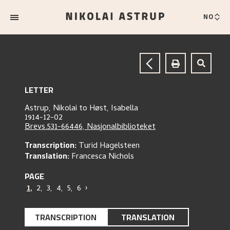
NO
LETTER
Astrup, Nikolai
to
Høst, Isabella
1914-12-02
Brevs.531-66446, Nasjonalbiblioteket
Transcription:
Turid Hagelsteen
Translation:
Francesca Nichols
PAGE
1
,
2
,
3
,
4
,
5
,
6
›
TRANSCRIPTION
TRANSLATION