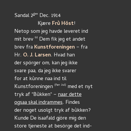
d
en
Sandal 2
 Dec. 1914
	        Kjære 
Frù Höst
!
Netop som jeg havde leveret ind 
til
mit brev 
 Dem fik jeg et andet
brev fra 
Kunstforeningen
 – fra 
Hr. 
O. J. Larsen
. Hvad han 
der spörger om, kan jeg ikke
svare paa, da jeg ikke svarer 
for at kùnne naa ind til
(før Jul)
Kunstforeningen 
 med et nyt
tryk af "Bùkken" – 
naar dette
ogsaa skal indrammes
. Findes 
der noget usolgt tryk af bùkken?
Kunde De isaafald gjöre mig den 
store tjeneste at besörge det ind-