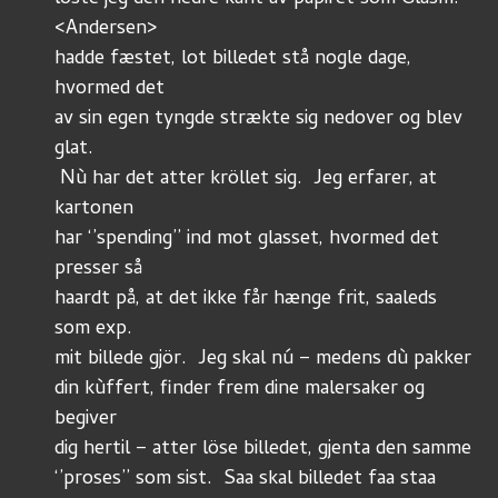
<Andersen>
hadde fæstet, lot billedet stå nogle dage, 
hvormed det
av sin egen tyngde strækte sig nedover og blev 
glat.
 Nù har det atter kröllet sig.  Jeg erfarer, at 
kartonen
har ‘’spending’’ ind mot glasset, hvormed det 
presser så
haardt på, at det ikke får hænge frit, saaleds 
som exp.
mit billede gjör.  Jeg skal nú – medens dù pakker
din kùffert, finder frem dine malersaker og 
begiver
dig hertil – atter löse billedet, gjenta den samme 
‘’proses’’ som sist.  Saa skal billedet faa staa