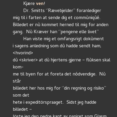
	Kjære 
ven
!
	Dr. Smitts ‘’Rævebjelder’’ foranlediger
mig til i farten at sende dig et commùniqùé.
Billedet er nù kommet herned til mig for anden 
gang.  Nù Kræver han ‘’pengene elle livet’’
	Han viste mig et omfangsrigt dokùment
i sagens anledning som dù hadde sendt ham, 
<hvorind>
dù <skriver> at dù hjertens gjerne – flùksen skal 
kom-
me til byen for at foreta det nódvendige.  Nù 
står
billedet her hos mig for ‘’din regning og risiko’’ 
som det 
hete i expeditörspraaget.  Sidst jeg hadde 
billedet – 
löste jeg den nedre kant av papiret som Glasm. 