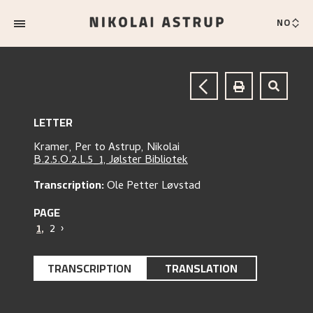
NO
LETTER
Kramer, Per
to
Astrup, Nikolai
B.2.5.O.2.L.5_1, Jølster Bibliotek
Transcription:
Ole Petter Løvstad
PAGE
1
,
2
›
TRANSCRIPTION
TRANSLATION