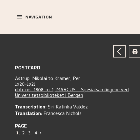
NAVIGATION
POSTCARD
Astrup, Nikolai
to
Kramer, Per
1920-1921
ubb-ms-1808-m-1, MARCUS – Spesialsamlingene ved
Universitetsbiblioteket i Bergen
Transcription:
Siri Katinka Valdez
Translation:
Francesca Nichols
PAGE
1
,
2
,
3
,
4
›