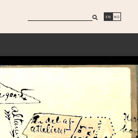
search
EN
NO