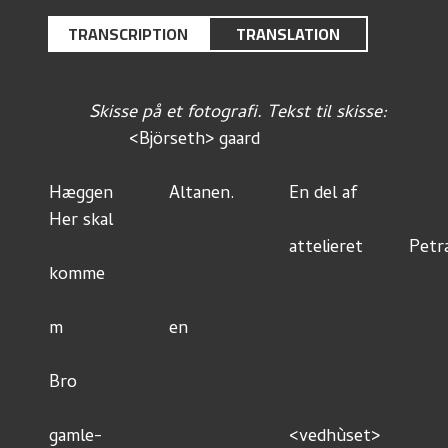
TRANSCRIPTION
TRANSLATION
Skisse på et fotografi. Tekst til skisse: 
		<Björseth> gaard
Hæggen		Altanen.	 	En del af  		Kari og 			
Her skal 
						attelieret		Petras 			
komme
											
m			en
Bro
gamle-					<vedhùset>			