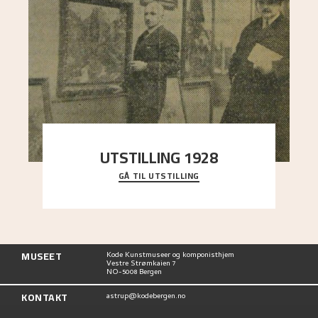
UTSTILLING 1928
GÅ TIL UTSTILLING
Då Astrup døydde i 1928, tok vennene Moritz
Kaland og Simon Thorbjørnsen initiativ til å
arrang
..."
MUSEET
Kode Kunstmuseer og komponisthjem
Vestre Strømkaien 7
NO-5008 Bergen
KONTAKT
astrup@kodebergen.no