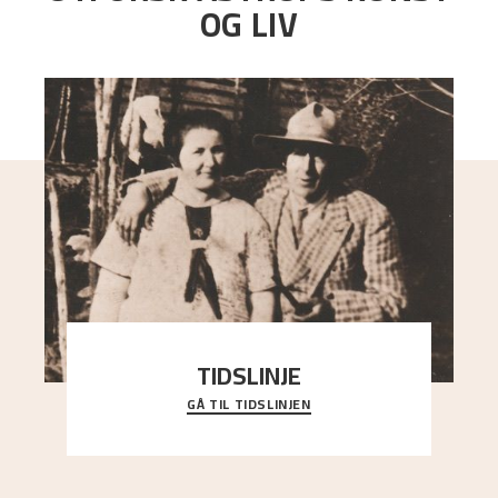
OG LIV
TIDSLINJE
GÅ TIL TIDSLINJEN
Bli kjent med Nikolai Astrups liv, kunstnerskap og
ettermæle i en interaktiv presentasjon.