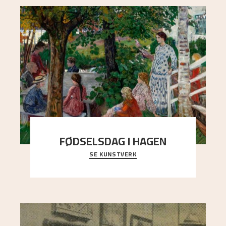
FØDSELSDAG I HAGEN
SE KUNSTVERK
En gruppe mennesker er samlet under de store
trekronene i prestegårdshagen...