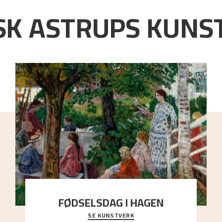
K ASTRUPS KUNST
FØDSELSDAG I HAGEN
SE KUNSTVERK
En gruppe mennesker er samlet under de store