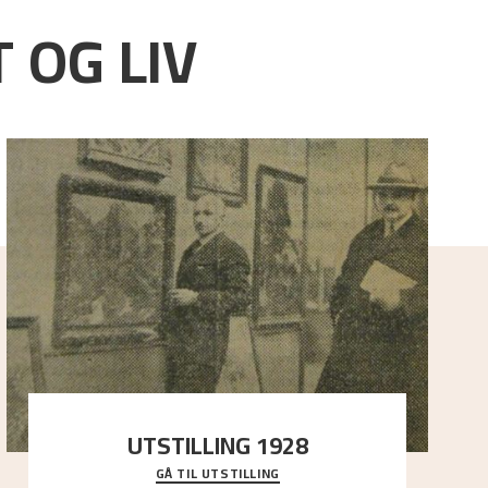
 OG LIV
UTSTILLING 1928
GÅ TIL UTSTILLING
Då Astrup døydde i 1928, tok vennene Moritz Kaland