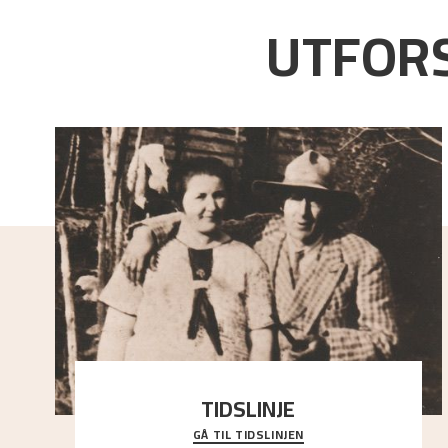
UTFORS
TIDSLINJE
GÅ TIL TIDSLINJEN
Bli kjent med Nikolai Astrups liv, kunstnerskap og