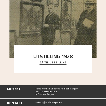
UTSTILLING 1928
GÅ TIL UTSTILLING
Då Astrup døydde i 1928, tok vennene Moritz
Kaland og Simon Thorbjørnsen initiativ til å
arrang
..."
MUSEET
Kode Kunstmuseer og komponisthjem
Vestre Strømkaien 7
NO-5008 Bergen
KONTAKT
astrup@kodebergen.no