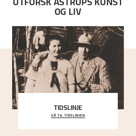
UTFORSK ASTRUPS KUNST
OG LIV
TIDSLINJE
GÅ TIL TIDSLINJEN
Bli kjent med Nikolai Astrups liv, kunstnerskap og
ettermæle i en interaktiv presentasjon.