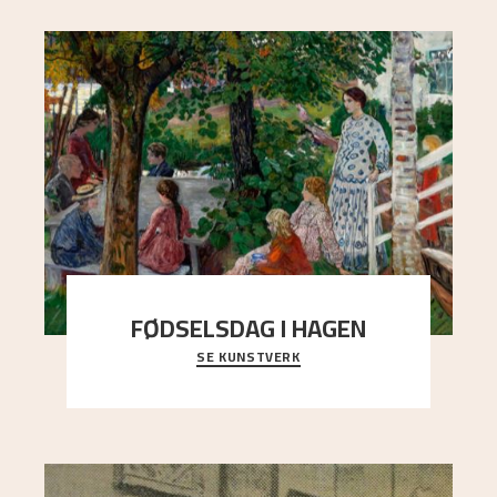
FØDSELSDAG I HAGEN
SE KUNSTVERK
En gruppe mennesker er samlet under de store
trekronene i prestegårdshagen...