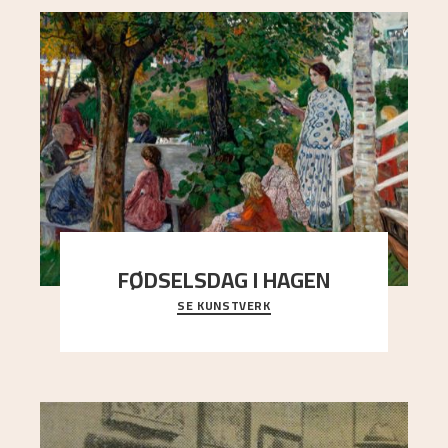
FØDSELSDAG I HAGEN
SE KUNSTVERK
En gruppe mennesker er samlet under de store
trekronene i prestegårdshagen...