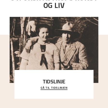
OG LIV
TIDSLINJE
GÅ TIL TIDSLINJEN
Bli kjent med Nikolai Astrups liv, kunstnerskap og
ettermæle i en interaktiv presentasjon.