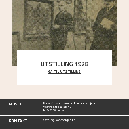
UTSTILLING 1928
GÅ TIL UTSTILLING
Då Astrup døydde i 1928, tok vennene Moritz
Kaland og Simon Thorbjørnsen initiativ til å
arrang
..."
MUSEET
Kode Kunstmuseer og komponisthjem
Vestre Strømkaien 7
NO-5008 Bergen
KONTAKT
astrup@kodebergen.no