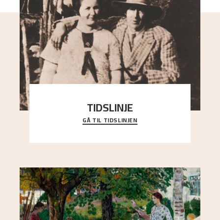
TIDSLINJE
GÅ TIL TIDSLINJEN
Bli kjent med Nikolai Astrups liv, kunstnerskap og
ettermæle i en interaktiv presentasjon.