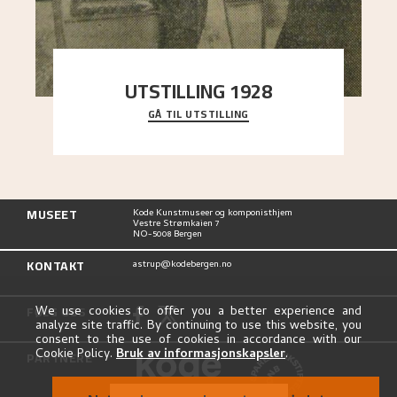
UTSTILLING 1928
GÅ TIL UTSTILLING
Då Astrup døydde i 1928, tok vennene Moritz
Kaland og Simon Thorbjørnsen initiativ til å
arrang
..."
MUSEET
Kode Kunstmuseer og komponisthjem
Vestre Strømkaien 7
NO-5008 Bergen
KONTAKT
astrup@kodebergen.no
FØLG OSS
We use cookies to offer you a better experience and
analyze site traffic. By continuing to use this website, you
consent to the use of cookies in accordance with our
Cookie Policy.
Bruk av informasjonskapsler
.
PARTNERE