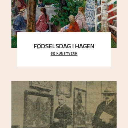
FØDSELSDAG I HAGEN
SE KUNSTVERK
En gruppe mennesker er samlet under de store
trekronene i prestegårdshagen...