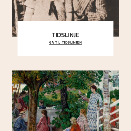
TIDSLINJE
GÅ TIL TIDSLINJEN
Bli kjent med Nikolai Astrups liv, kunstnerskap og
ettermæle i en interaktiv presentasjon.