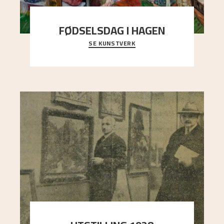
FØDSELSDAG I HAGEN
SE KUNSTVERK
En gruppe mennesker er samlet under de store
trekronene i prestegårdshagen...