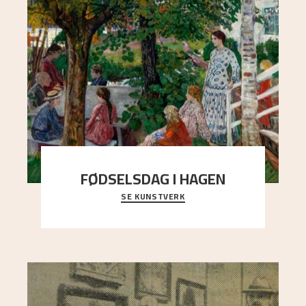
FØDSELSDAG I HAGEN
SE KUNSTVERK
En gruppe mennesker er samlet under de store
trekronene i prestegårdshagen...