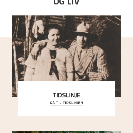
OG LIV
TIDSLINJE
GÅ TIL TIDSLINJEN
Bli kjent med Nikolai Astrups liv, kunstnerskap og
ettermæle i en interaktiv presentasjon.