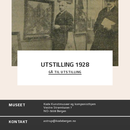
UTSTILLING 1928
GÅ TIL UTSTILLING
Då Astrup døydde i 1928, tok vennene Moritz
Kaland og Simon Thorbjørnsen initiativ til å
arrang
..."
MUSEET
Kode Kunstmuseer og komponisthjem
Vestre Strømkaien 7
NO-5008 Bergen
KONTAKT
astrup@kodebergen.no