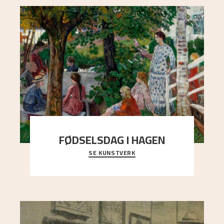
FØDSELSDAG I HAGEN
SE KUNSTVERK
En gruppe mennesker er samlet under de store
trekronene i prestegårdshagen...