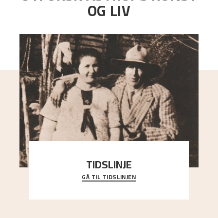
OG LIV
TIDSLINJE
GÅ TIL TIDSLINJEN
Bli kjent med Nikolai Astrups liv, kunstnerskap og
ettermæle i en interaktiv presentasjon.