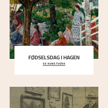
FØDSELSDAG I HAGEN
SE KUNSTVERK
En gruppe mennesker er samlet under de store
trekronene i prestegårdshagen...