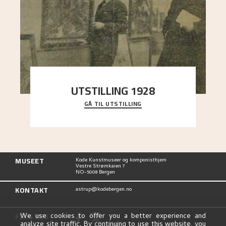
UTSTILLING 1928
GÅ TIL UTSTILLING
Då Astrup døydde i 1928, tok vennene Moritz
Kaland og Simon Thorbjørnsen initiativ til å
arrang
..."
MUSEET
Kode Kunstmuseer og komponisthjem
Vestre Strømkaien 7
NO-5008 Bergen
KONTAKT
astrup@kodebergen.no
FØLG OSS
We use cookies to offer you a better experience and
analyze site traffic. By continuing to use this website, you