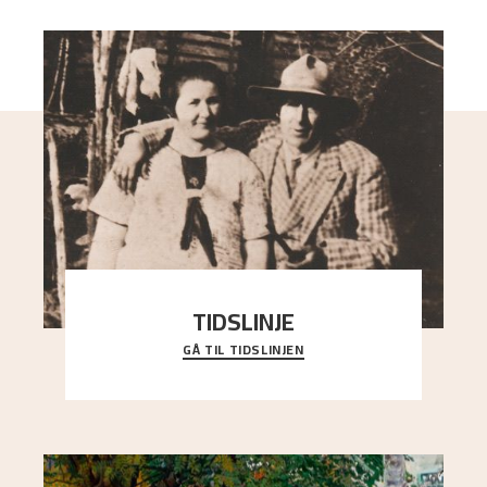
TIDSLINJE
GÅ TIL TIDSLINJEN
Bli kjent med Nikolai Astrups liv, kunstnerskap og
ettermæle i en interaktiv presentasjon.