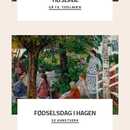
GÅ TIL TIDSLINJEN
Bli kjent med Nikolai Astrups liv, kunstnerskap og
ettermæle i en interaktiv presentasjon.
FØDSELSDAG I HAGEN
SE KUNSTVERK
En gruppe mennesker er samlet under de store
trekronene i prestegårdshagen...