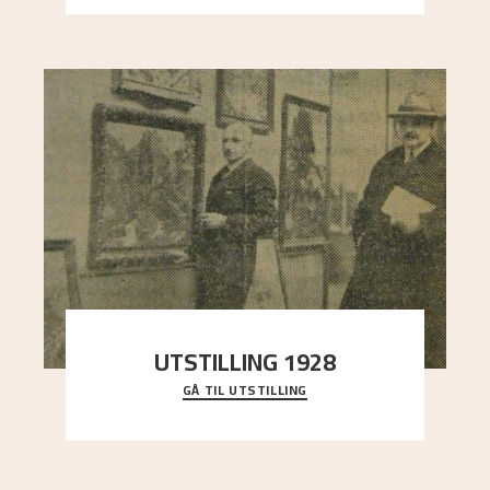
UTSTILLING 1928
GÅ TIL UTSTILLING
Då Astrup døydde i 1928, tok vennene Moritz
Kaland og Simon Thorbjørnsen initiativ til å
arrang
..."