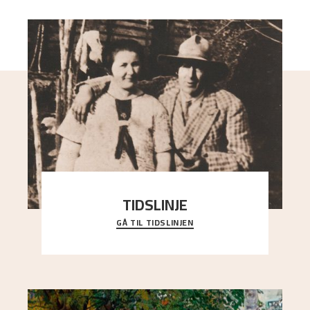
TIDSLINJE
GÅ TIL TIDSLINJEN
Bli kjent med Nikolai Astrups liv, kunstnerskap og
ettermæle i en interaktiv presentasjon.