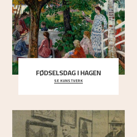
FØDSELSDAG I HAGEN
SE KUNSTVERK
En gruppe mennesker er samlet under de store
trekronene i prestegårdshagen...