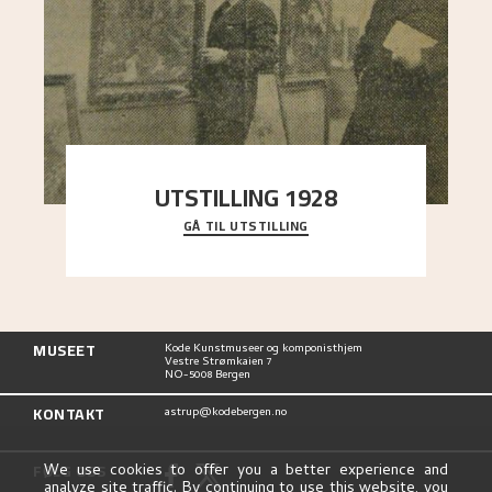
UTSTILLING 1928
GÅ TIL UTSTILLING
Då Astrup døydde i 1928, tok vennene Moritz
Kaland og Simon Thorbjørnsen initiativ til å
arrang
..."
MUSEET
Kode Kunstmuseer og komponisthjem
Vestre Strømkaien 7
NO-5008 Bergen
KONTAKT
astrup@kodebergen.no
FØLG OSS
We use cookies to offer you a better experience and
analyze site traffic. By continuing to use this website, you